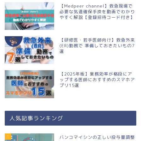
【Medpeer channel】救急現場で
必要な気道確保手技を動画でわかり
やすく解説【登録招待コード付き】
【研修医・若手医師向け】救急外来
(ER)勤務で 準備しておきたいもの7
選
【2025年版】業務効率が格段にア
ップする医師におすすめのスマホア
プリ15選
人気記事ランキング
1
バンコマイシンの正しい投与量調整