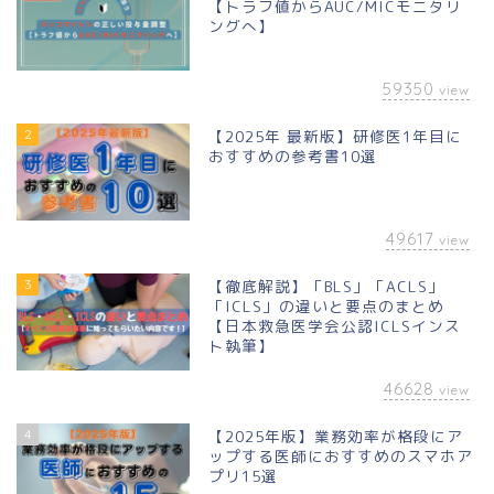
【トラフ値からAUC/MICモニタリ
ングへ】
59350
view
2
【2025年 最新版】研修医1年目に
おすすめの参考書10選
49617
view
3
【徹底解説】「BLS」「ACLS」
「ICLS」の違いと要点のまとめ
【日本救急医学会公認ICLSインス
ト執筆】
46628
view
4
【2025年版】業務効率が格段にア
ップする医師におすすめのスマホア
プリ15選