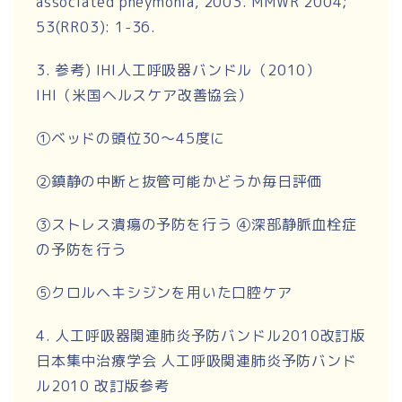
associated pneymonia, 2003. MMWR 2004;
53(RR03): 1-36.
3. 参考) IHI人工呼吸器バンドル（2010）
IHI（米国ヘルスケア改善協会）
①ベッドの頭位30～45度に
②鎮静の中断と抜管可能かどうか毎日評価
③ストレス潰瘍の予防を行う ④深部静脈血栓症
の予防を行う
⑤クロルヘキシジンを用いた口腔ケア
4. 人工呼吸器関連肺炎予防バンドル2010改訂版
日本集中治療学会 人工呼吸関連肺炎予防バンド
ル2010 改訂版参考