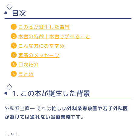
目次
この本が誕生した背景
本書の特徴｜本書で学べること
こんな方におすすめ
著者のメッセージ
目次紹介
まとめ
1. この本が誕生した背景
外科系当直— それは
忙しい外科系専攻医や若手外科医
が避けては通れない当直業務
です。
しかし、