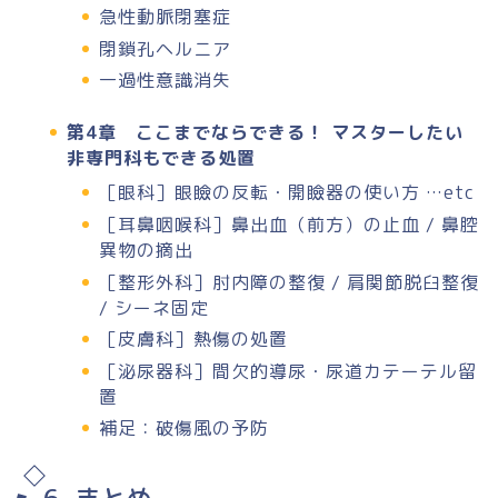
急性動脈閉塞症
閉鎖孔ヘルニア
一過性意識消失
第4章 ここまでならできる！ マスターしたい
非専門科もできる処置
［眼科］眼瞼の反転・開瞼器の使い方 …etc
［耳鼻咽喉科］鼻出血（前方）の止血 / 鼻腔
異物の摘出
［整形外科］肘内障の整復 / 肩関節脱臼整復
/ シーネ固定
［皮膚科］熱傷の処置
［泌尿器科］間欠的導尿・尿道カテーテル留
置
補足：破傷風の予防