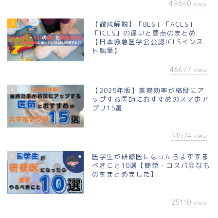
49640
view
3
【徹底解説】「BLS」「ACLS」
「ICLS」の違いと要点のまとめ
【日本救急医学会公認ICLSインス
ト執筆】
46677
view
4
【2025年版】業務効率が格段にア
ップする医師におすすめのスマホア
プリ15選
31574
view
5
医学生が研修医になったらまずする
べきこと10選【簡単・コスパ◎なも
のをまとめました】
25110
view