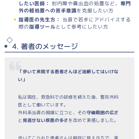
したい医師：
肘内障や鼻出血の処置など、
専門
外の軽処置への苦手意識
を克服したい方
指導医の先生方：
当直で若手にアドバイスする
際の
指導ツール
として参考にしたい方
4. 著者のメッセージ
「歩いて来院する患者さんほど油断してはいけな
い」
私は現在、救急科での研修を終えた後、整形外科
医として働いています。
外科系当直の現場に立つと、その
守備範囲の広さ
と
見逃せない疾患の多さ
を改めて実感しました。
歩いてこられた患者さんは軽症に見えがちで、実