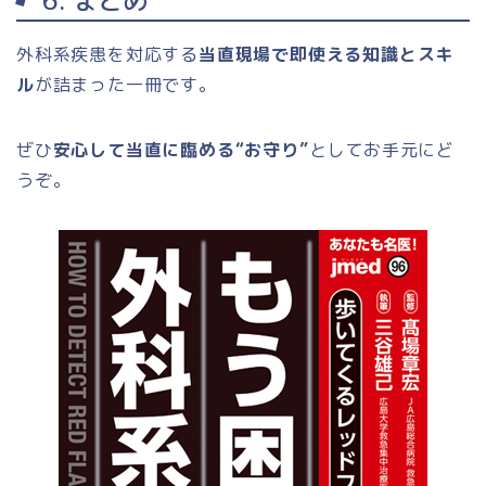
6. まとめ
外科系疾患を対応する
当直現場で即使える知識とスキ
ル
が詰まった一冊です。
ぜひ
安心して当直に臨める“お守り”
としてお手元にど
うぞ。