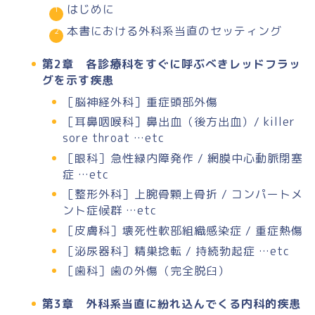
はじめに
本書における外科系当直のセッティング
第2章 各診療科をすぐに呼ぶべきレッドフラッ
グを示す疾患
［脳神経外科］重症頭部外傷
［耳鼻咽喉科］鼻出血（後方出血）/ killer
sore throat …etc
［眼科］急性緑内障発作 / 網膜中心動脈閉塞
症 …etc
［整形外科］上腕骨顆上骨折 / コンパートメ
ント症候群 …etc
［皮膚科］壊死性軟部組織感染症 / 重症熱傷
［泌尿器科］精巣捻転 / 持続勃起症 …etc
［歯科］歯の外傷（完全脱臼）
第3章 外科系当直に紛れ込んでくる内科的疾患