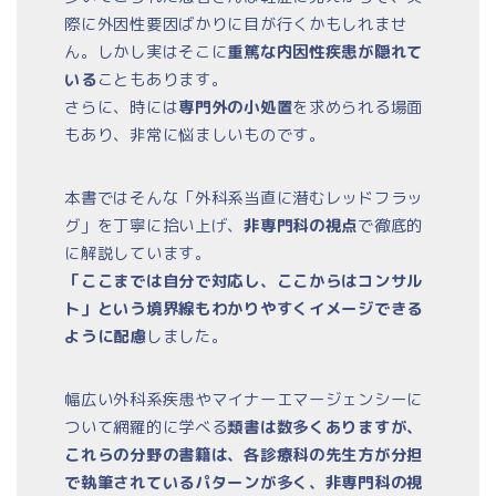
際に外因性要因ばかりに目が行くかもしれませ
ん。しかし実はそこに
重篤な内因性疾患が隠れて
いる
こともあります。
さらに、時には
専門外の小処置
を求められる場面
もあり、非常に悩ましいものです。
本書ではそんな「外科系当直に潜むレッドフラッ
グ」を丁寧に拾い上げ、
非専門科の視点
で徹底的
に解説しています。
「ここまでは自分で対応し、ここからはコンサル
ト」という境界線もわかりやすくイメージできる
ように配慮
しました。
幅広い外科系疾患やマイナーエマージェンシーに
ついて網羅的に学べる
類書は数多くありますが、
これらの分野の書籍は、各診療科の先生方が分担
で執筆されているパターンが多く、非専門科の視