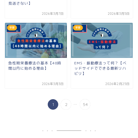
見逃さない】
2026年3月7日
2026年3月5日
学習
学習
急性期栄養療法の基本【48時
EMS・振動療法って何？【ベ
間以内に始める理由】
ッドサイドでできる最新リハ
ビリ】
2026年3月3日
2026年2月25日
...
1
2
54