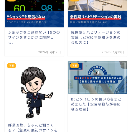
ショックを見逃さない【5つの
急性期リハビリテーションの
サインをきっかけに紐解こ
実践【安全に早期離床を進め
う】
るために】
2026年3月12日
2026年3月10日
学習
学習
BEとメイロンの使い方をまと
めました【安易な投与が害に
なる理由】
呼吸回数、ちゃんと測って
る？【急変の最初のサインを