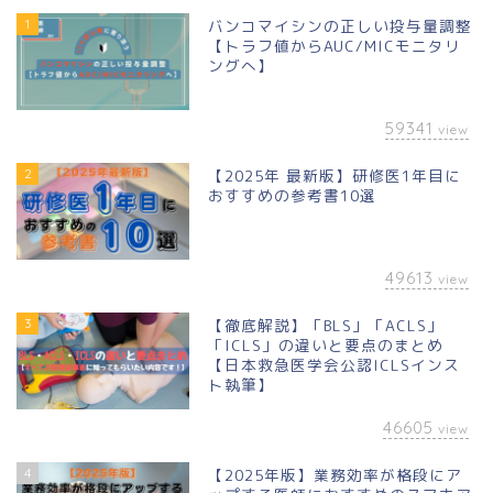
1
バンコマイシンの正しい投与量調整
【トラフ値からAUC/MICモニタリ
ングへ】
59341
view
2
【2025年 最新版】研修医1年目に
おすすめの参考書10選
49613
view
3
【徹底解説】「BLS」「ACLS」
「ICLS」の違いと要点のまとめ
【日本救急医学会公認ICLSインス
ト執筆】
46605
view
4
【2025年版】業務効率が格段にア