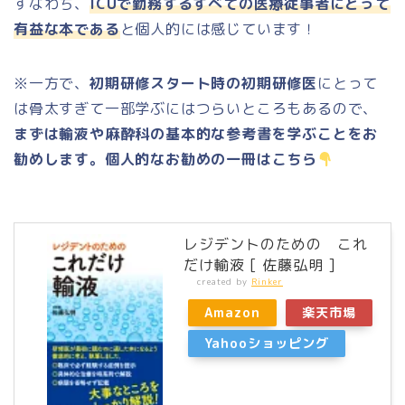
すなわち、
ICUで勤務するすべての医療従事者にとって
有益な本である
と個人的には感じています！
※一方で、
初期研修スタート時の初期研修医
にとって
は骨太すぎて一部学ぶにはつらいところもあるので、
まずは輸液や麻酔科の基本的な参考書を学ぶことをお
勧めします。個人的なお勧めの一冊はこちら
レジデントのための これ
だけ輸液 [ 佐藤弘明 ]
created by
Rinker
Amazon
楽天市場
Yahooショッピング