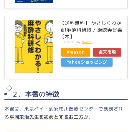
【送料無料】 やさしくわか
る!麻酔科研修 / 讃岐美智義
【本】
created by
Rinker
Amazon
楽天市場
Yahooショッピング
２．本書の特徴
本書は、東京ベイ・浦安市川医療センターで勤務され
る
平岡栄治先生を初めとするお三方
が、