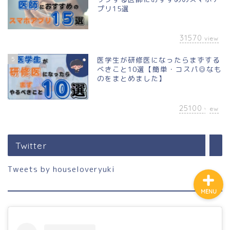
プリ15選
ホーム
31570
view
5
医学生が研修医になったらまずする
プロフィール
べきこと10選【簡単・コスパ◎なも
のをまとめました】
公式LINE登録
25100
view
講演申し込み
Twitter
Tweets by houseloveryuki
MENU