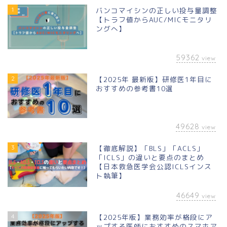
1
バンコマイシンの正しい投与量調整
【トラフ値からAUC/MICモニタリ
ングへ】
59362
view
2
【2025年 最新版】研修医1年目に
おすすめの参考書10選
49628
view
3
【徹底解説】「BLS」「ACLS」
「ICLS」の違いと要点のまとめ
【日本救急医学会公認ICLSインス
ト執筆】
46649
view
4
【2025年版】業務効率が格段にア
ップする医師におすすめのスマホア