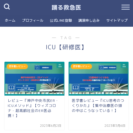
踊る救急医
ホーム
プロフィール
公式LINE登録
講演申し込み
サイトマップ
― TAG ―
ICU【研修医】
医学書レビュー
医学書レビュー
レビュー『神戸中央市民ER・
医学書レビュー『ICU思考のつ
ICUメソッド』【ウィズコロ
くりかた』【集中治療医の頭
ナ・超高齢社会のER医必
の中はこうなっている！】
携！】
2023年6月2日
2023年5月6日