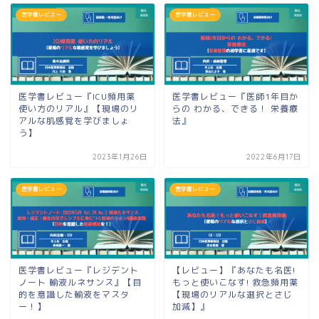
医学書レビュー
医学書レビュー
医学書レビュー『ICU頻用薬
医学書レビュー『医師1年目か
使い方のリアル』【現場のリ
らの わかる、できる！ 栄養療
アルな肌感覚を学びましょ
法』
う】
2023年1月26日
2022年6月17日
医学書レビュー
医学書レビュー
医学書レビュー『レジデント
【レビュー】『あなたも名医!
ノート 輸液ルネサンス』【目
もっと使いこなす! 救急頻用薬
的を意識した輸液をマスタ
【現場のリアルな選択とさじ
ー！】
加減】』