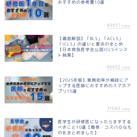
おすすめの参考書10選
49617
view
3
【徹底解説】「BLS」「ACLS」
「ICLS」の違いと要点のまとめ
【日本救急医学会公認ICLSインス
ト執筆】
46632
view
4
【2025年版】業務効率が格段にア
ップする医師におすすめのスマホア
プリ15選
31560
view
5
医学生が研修医になったらまずする
べきこと10選【簡単・コスパ◎なも
のをまとめました】