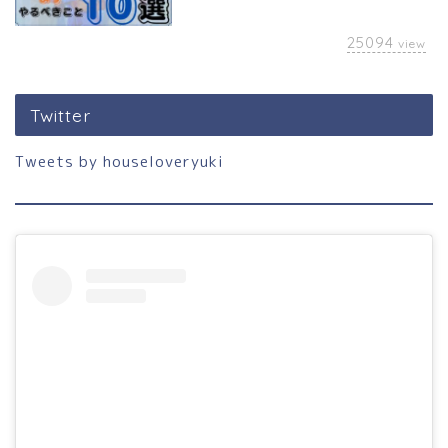
25094
view
Twitter
Tweets by houseloveryuki