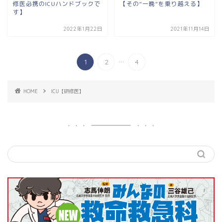
修医必携のICUハンドブックで
【その“一晩”を乗り越える】
す】
2022年1月22日
2021年11月14日
...
1
2
4
HOME
ICU【研修医】