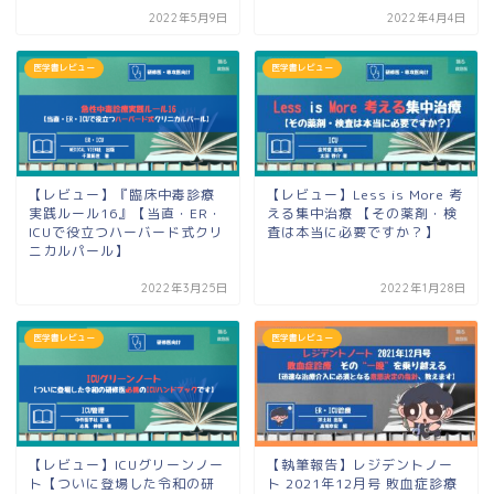
2022年5月9日
2022年4月4日
医学書レビュー
医学書レビュー
【レビュー】『臨床中毒診療
【レビュー】Less is More 考
実践ルール16』【当直・ER・
える集中治療 【その薬剤・検
ICUで役立つハーバード式クリ
査は本当に必要ですか？】
ニカルパール】
2022年3月25日
2022年1月28日
医学書レビュー
医学書レビュー
【レビュー】ICUグリーンノー
【執筆報告】レジデントノー
ト【ついに登場した令和の研
ト 2021年12月号 敗血症診療