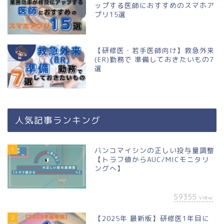
ップする医師におすすめのスマホア
プリ15選
【研修医・若手医師向け】救急外来
(ER)勤務で 準備しておきたいもの7
選
人気記事ランキング
1
バンコマイシンの正しい投与量調整
【トラフ値からAUC/MICモニタリ
ングへ】
59355
view
2
【2025年 最新版】研修医1年目に