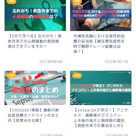
学習
学習
【5分で学べる】忘れがち！救
外傷性気胸における保存的加
急外来での心房細動の原因検
療の妥当性【陽圧換気症例全
索はできていますか？
例で胸腔ドレーン留置は必
須？】
2022年8月16日
2022年1月27日
学習
学習
【SSCG2021準拠】最新の敗
【Antaa QAで学ぶ！】アニサ
血症診療ガイドラインのまと
キス・鎮静薬のブスコパン・
め【変更点を比較】
上半身の発汗と頻呼吸の鑑別
【救急外来での要点まとめ】
2021年10月8日
2021年9月17日