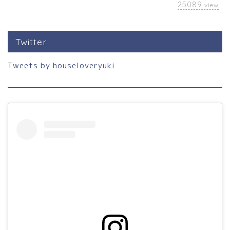
25089
view
Twitter
Tweets by houseloveryuki