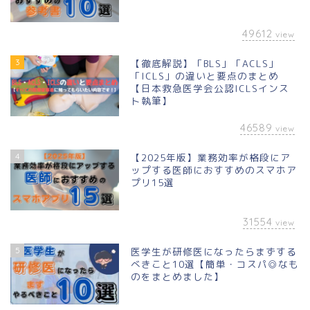
49612
view
3
【徹底解説】「BLS」「ACLS」
「ICLS」の違いと要点のまとめ
【日本救急医学会公認ICLSインス
ト執筆】
46589
view
4
【2025年版】業務効率が格段にア
ップする医師におすすめのスマホア
プリ15選
31554
view
5
医学生が研修医になったらまずする
べきこと10選【簡単・コスパ◎なも
のをまとめました】