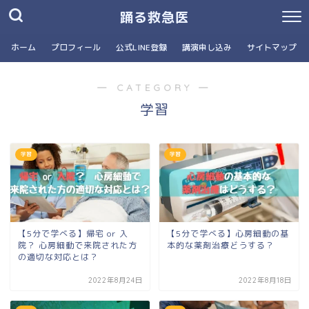
踊る救急医
ホーム
プロフィール
公式LINE登録
講演申し込み
サイトマップ
― CATEGORY ―
学習
学習
学習
【5分で学べる】帰宅 or 入
【5分で学べる】心房細動の基
院？ 心房細動で来院された方
本的な薬剤治療どうする？
の適切な対応とは？
2022年8月24日
2022年8月18日