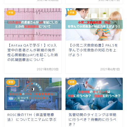
学習
学習
【Antaa QAで学ぶ！】ICU入
【小児二次救命処置】PALSを
室中の患者さんが新規の発作
学んで小児救急の対応力を上
性心房細動(pAf)を起こした時
げよう！
の抗凝固療法について
2021年8月20日
2021年6月1日
学習
学習
ROSC後のTTM（体温管理療
気管切開のタイミングは早期
法） についてミニマムに学ぶ
に行うべき？待機的に行うべ
き？