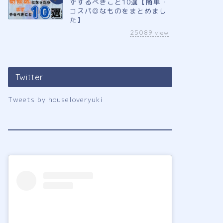
ずするべきこと10選【簡単・
コスパ◎なものをまとめまし
た】
25089
view
Twitter
Tweets by houseloveryuki