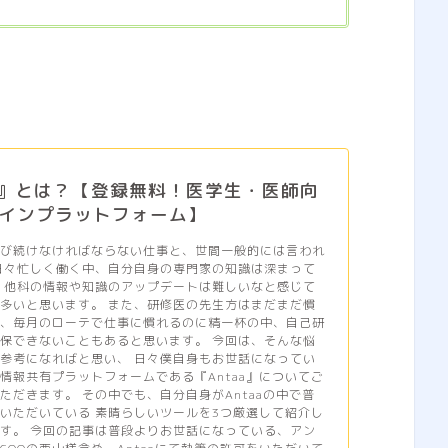
aa』とは？【登録無料！医学生・医師向
インプラットフォーム】
学び続けなければならない仕事と、世間一般的には言われ
日々忙しく働く中、自分自身の専門家の知識は深まって
 他科の情報や知識のアップデートは難しいなと感じて
多いと思います。 また、研修医の先生方はまだまだ慣
は、毎月のローテで仕事に慣れるのに精一杯の中、自己研
保できないこともあると思います。 今回は、そんな悩
参考になればと思い、 日々僕自身もお世話になってい
情報共有プラットフォームである『Antaa』についてご
ただきます。 その中でも、自分自身がAntaaの中で普
いただいている 素晴らしいツールを3つ厳選して紹介し
す。 今回の記事は普段よりお世話になっている、アン