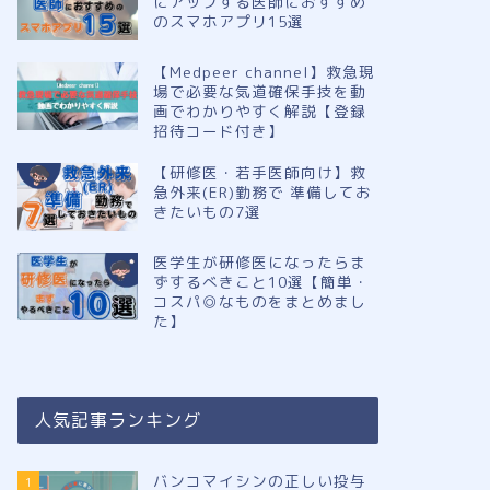
にアップする医師におすすめ
のスマホアプリ15選
【Medpeer channel】救急現
場で必要な気道確保手技を動
画でわかりやすく解説【登録
招待コード付き】
【研修医・若手医師向け】救
急外来(ER)勤務で 準備してお
きたいもの7選
医学生が研修医になったらま
ずするべきこと10選【簡単・
コスパ◎なものをまとめまし
た】
人気記事ランキング
バンコマイシンの正しい投与
1