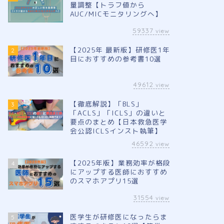
量調整【トラフ値から
AUC/MICモニタリングへ】
59337
view
【2025年 最新版】研修医1年
2
目におすすめの参考書10選
49612
view
【徹底解説】「BLS」
3
「ACLS」「ICLS」の違いと
要点のまとめ【日本救急医学
会公認ICLSインスト執筆】
46592
view
【2025年版】業務効率が格段
4
にアップする医師におすすめ
のスマホアプリ15選
31554
view
医学生が研修医になったらま
5