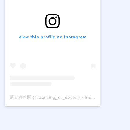
View this profile on Instagram
踊る救急医
(@
dancing_er_doctor
) • Instagram photos and videos