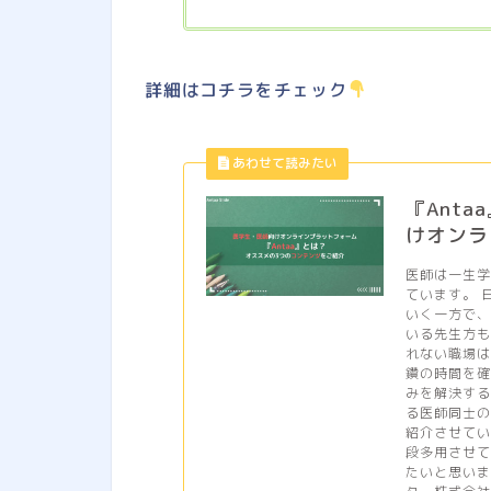
詳細はコチラをチェック
『Ant
けオンラ
医師は一生
ています。 
いく一方で、
いる先生方も
れない職場
鑽の時間を確
みを解決する
る医師同士の
紹介させてい
段多用させて
たいと思いま