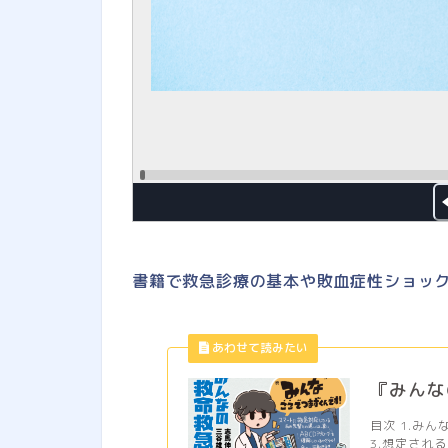
書籍で救急診療の基本や敗血症性ショッ
『みんな
目次 1.み
3.想定される