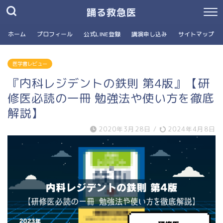
踊る救急医
ホーム
プロフィール
公式LINE登録
講演申し込み
サイトマップ
医学書レビュー
『内科レジデントの鉄則 第4版』【研
修医必読の一冊 勉強法や使い方を徹底
解説】
2020年3月28日
/
2024年4月8日