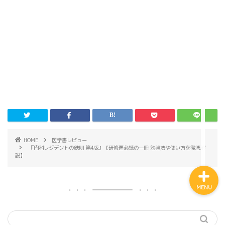
ホーム
プロフィール
公式LINE登録
講演申し込み
HOME
医学書レビュー
『内科レジデントの鉄則 第4版』【研修医必読の一冊 勉強法や使い方を徹底解
説】
MENU