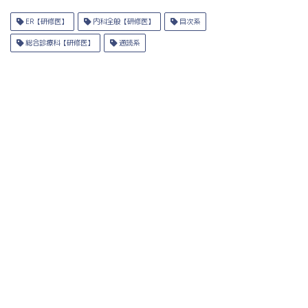
ER【研修医】
内科全般【研修医】
目次系
総合診療科【研修医】
通読系