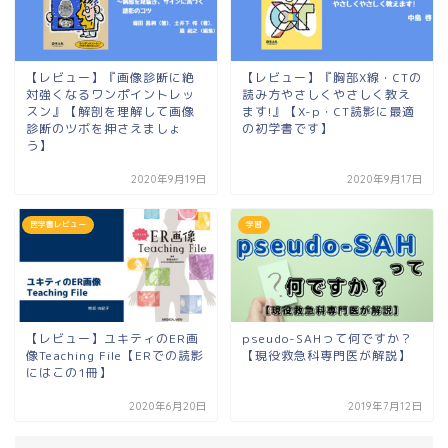
【レビュー】『画像診断に絶
【レビュー】『胸部X線・CTの
対強くなるワンポイントレッ
読み方やさしくやさしく教え
スン』【解剖を理解して画像
ます!』【X-p・CT読影に最適
診断のツボを押さえましょ
の初学書です】
う】
2020年9月19日
2020年9月17日
医学書レビュー
学習
【レビュー】ユキティのER画
pseudo-SAHって何ですか？
像Teaching File【ERでの読影
【現役救急科専門医が解説】
にはこの1冊】
2020年6月20日
2019年7月12日