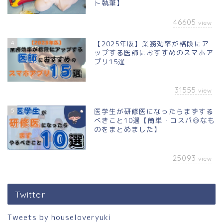
ト執筆】
46605
view
4
【2025年版】業務効率が格段にア
ップする医師におすすめのスマホア
プリ15選
31555
view
5
医学生が研修医になったらまずする
べきこと10選【簡単・コスパ◎なも
のをまとめました】
25093
view
Twitter
Tweets by houseloveryuki