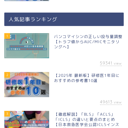
人気記事ランキング
1
バンコマイシンの正しい投与量調整
【トラフ値からAUC/MICモニタリ
ングへ】
59341
view
2
【2025年 最新版】研修医1年目に
おすすめの参考書10選
49613
view
3
【徹底解説】「BLS」「ACLS」
「ICLS」の違いと要点のまとめ
【日本救急医学会公認ICLSインス