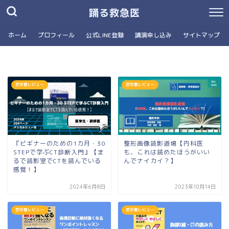
踊る救急医
ホーム
プロフィール
公式LINE登録
講演申し込み
サイトマップ
医学書レビュー
医学書レビュー
『ビギナーのための1カ月・30
整形画像読影道場【内科医
STEPで学ぶCT診断入門』【ま
も、これは読めたほうがいい
るで読影室でCTを読んでいる
んでナイカイ？】
感覚！】
2024年6月8日
2023年10月14日
医学書レビュー
医学書レビュー