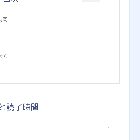
時間
め方
と読了時間