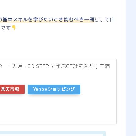
の基本スキルを学びたいとき読むべき一冊
として自
らです
1 カ月・30 STEP で学ぶCT診断入門 [ 三浦
楽天市場
Yahooショッピング