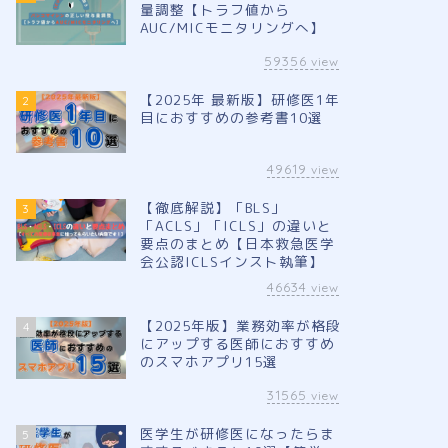
量調整【トラフ値から
AUC/MICモニタリングへ】
59356
view
【2025年 最新版】研修医1年
2
目におすすめの参考書10選
49619
view
【徹底解説】「BLS」
3
「ACLS」「ICLS」の違いと
要点のまとめ【日本救急医学
会公認ICLSインスト執筆】
46634
view
【2025年版】業務効率が格段
4
にアップする医師におすすめ
のスマホアプリ15選
31565
view
医学生が研修医になったらま
5