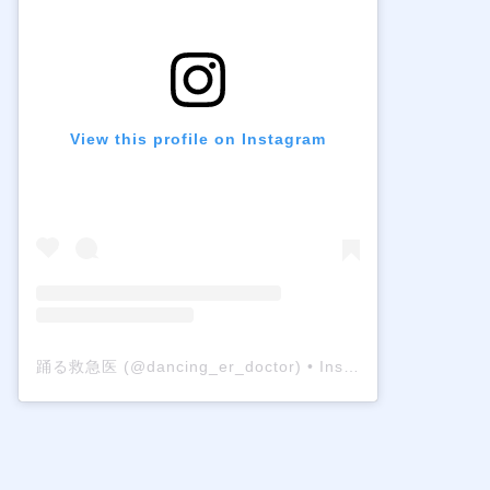
View this profile on Instagram
踊る救急医
(@
dancing_er_doctor
) • Instagram photos and videos