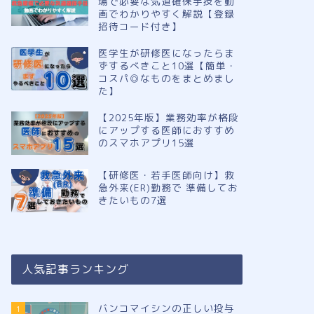
場で必要な気道確保手技を動
画でわかりやすく解説【登録
招待コード付き】
医学生が研修医になったらま
ずするべきこと10選【簡単・
コスパ◎なものをまとめまし
た】
【2025年版】業務効率が格段
にアップする医師におすすめ
のスマホアプリ15選
【研修医・若手医師向け】救
急外来(ER)勤務で 準備してお
きたいもの7選
人気記事ランキング
バンコマイシンの正しい投与
1