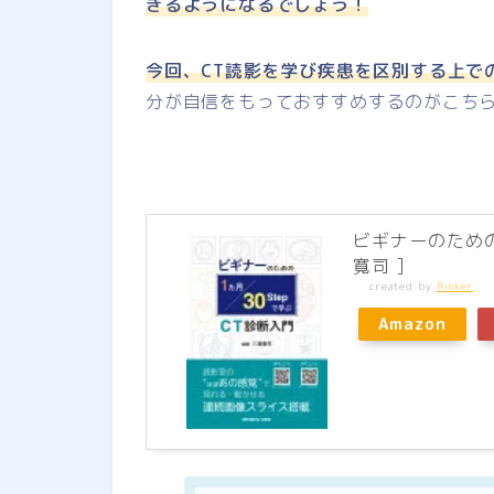
きるようになるでしょう！
今回、CT読影を学び疾患を区別する上で
分が自信をもっておすすめするのがこち
ビギナーのための 
寛司 ]
created by
Rinker
Amazon