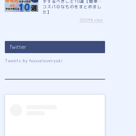
ずするべきこと10選【簡単・
コスパ◎なものをまとめまし
た】
25096
view
Twitter
Tweets by houseloveryuki