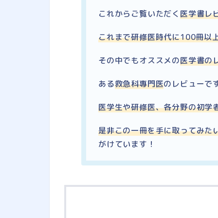
これからご覧いただく
医学書レ
これまで研修医時代に100冊以
その中でもオススメの
医学書の
ある
救急科專門医
のレビューで
医学生や研修医、各分野の初学
是非この一冊を手に取ってみた
がけています！