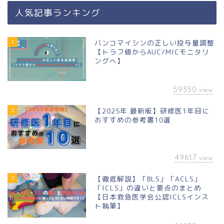
人気記事ランキング
1
バンコマイシンの正しい投与量調整
【トラフ値からAUC/MICモニタリ
ングへ】
59350
view
2
【2025年 最新版】研修医1年目に
おすすめの参考書10選
49617
view
3
【徹底解説】「BLS」「ACLS」
「ICLS」の違いと要点のまとめ
【日本救急医学会公認ICLSインス
ト執筆】