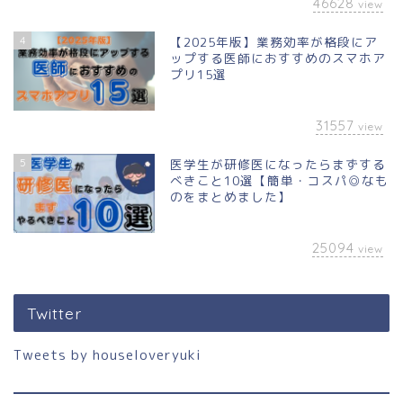
46628
view
4
【2025年版】業務効率が格段にア
ップする医師におすすめのスマホア
プリ15選
31557
view
5
医学生が研修医になったらまずする
べきこと10選【簡単・コスパ◎なも
のをまとめました】
25094
view
Twitter
Tweets by houseloveryuki