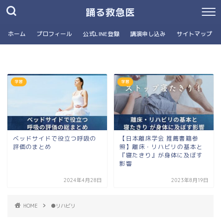
踊る救急医
ホーム
プロフィール
公式LINE登録
講演申し込み
サイトマップ
学習
学習
ベッドサイドで役立つ呼吸の
【日本離床学会 推薦書籍参
評価のまとめ
照】離床・リハビリの基本と
『寝たきり』が身体に及ぼす
影響
2024年4月28日
2023年8月19日
HOME
●リハビリ