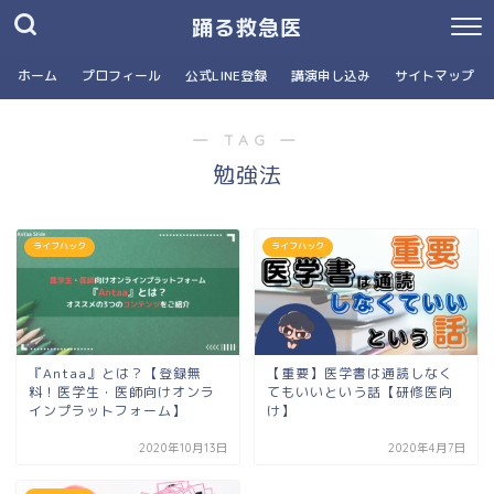
踊る救急医
ホーム
プロフィール
公式LINE登録
講演申し込み
サイトマップ
― TAG ―
勉強法
ライフハック
ライフハック
『Antaa』とは？【登録無
【重要】医学書は通読しなく
料！医学生・医師向けオンラ
てもいいという話【研修医向
インプラットフォーム】
け】
2020年10月13日
2020年4月7日