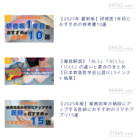
59362
view
2
【2025年 最新版】研修医1年目に
おすすめの参考書10選
49625
view
3
【徹底解説】「BLS」「ACLS」
「ICLS」の違いと要点のまとめ
【日本救急医学会公認ICLSインス
ト執筆】
46644
view
4
【2025年版】業務効率が格段にア
ップする医師におすすめのスマホア
プリ15選
31569
view