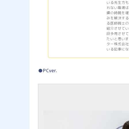
いる先生方も
れない職場
鑽の時間を確
みを解決する
る医師同士の
紹介させてい
段多用させて
たいと思いま
ター株式会社
いる記事になり
●PCver.