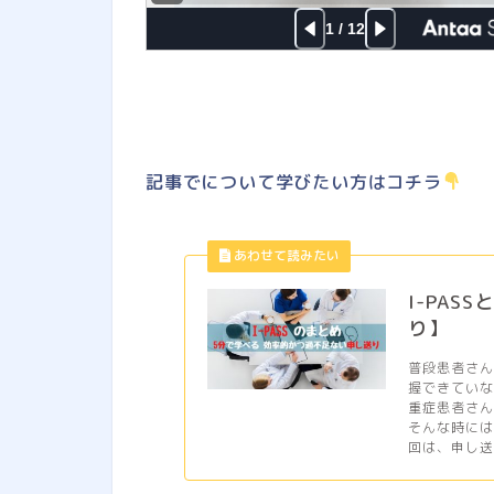
記事でについて学びたい方はコチラ
I-PA
り】
普段患者さ
握できていな
重症患者さ
そんな時には
回は、申し送り