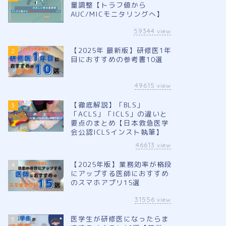
量調整【トラフ値から
AUC/MICモニタリングへ】
59344
view
【2025年 最新版】研修医1年
2
目におすすめの参考書10選
49615
view
【徹底解説】「BLS」
3
「ACLS」「ICLS」の違いと
要点のまとめ【日本救急医学
会公認ICLSインスト執筆】
46613
view
【2025年版】業務効率が格段
4
にアップする医師におすすめ
のスマホアプリ15選
31556
view
医学生が研修医になったらま
5