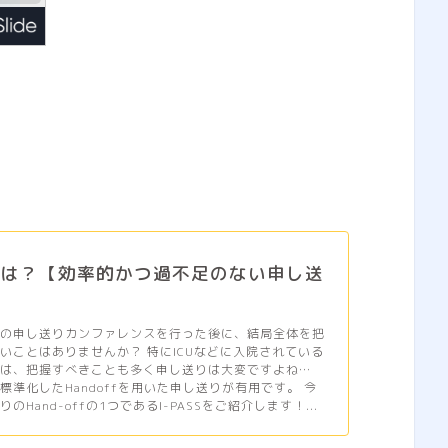
SSとは？【効率的かつ過不足のない申し送
んの申し送りカンファレンスを行った後に、結局全体を把
いことはありませんか？ 特にICUなどに入院されている
んは、把握すべきことも多く申し送りは大変ですよね…
標準化したHandoffを用いた申し送りが有用です。 今
のHand-offの1つであるI-PASSをご紹介します！...