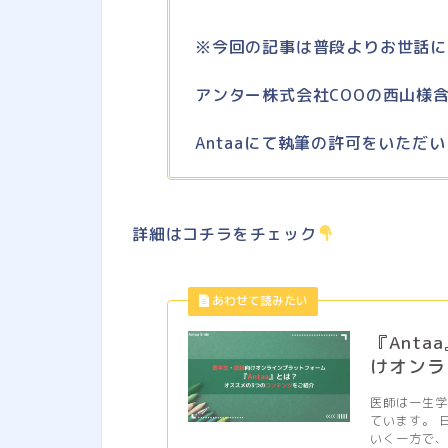
※今回の記事は普段よりお世話に
アンター株式会社COOの西山様
Antaaにて執筆の許可を
いただい
詳細はコチラをチェック
『Ant
けオンラ
医師は一生
ています。 
いく一方で、