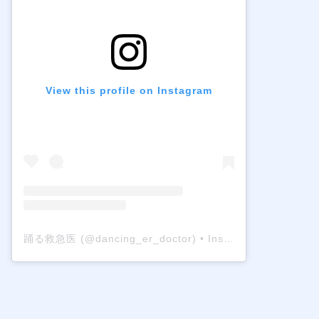
View this profile on Instagram
踊る救急医
(@
dancing_er_doctor
) • Instagram photos and videos