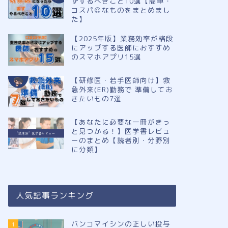
ずするべきこと10選【簡単・
コスパ◎なものをまとめまし
た】
【2025年版】業務効率が格段
にアップする医師におすすめ
のスマホアプリ15選
【研修医・若手医師向け】救
急外来(ER)勤務で 準備してお
きたいもの7選
【あなたに必要な一冊がきっ
と見つかる！】医学書レビュ
ーのまとめ【読者別・分野別
に分類】
人気記事ランキング
バンコマイシンの正しい投与
1