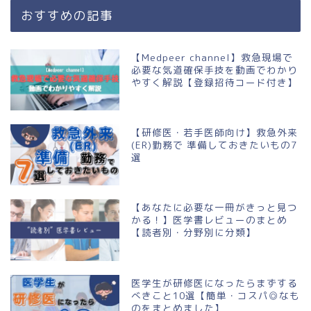
おすすめの記事
【Medpeer channel】救急現場で
必要な気道確保手技を動画でわかり
やすく解説【登録招待コード付き】
【研修医・若手医師向け】救急外来
(ER)勤務で 準備しておきたいもの7
選
【あなたに必要な一冊がきっと見つ
かる！】医学書レビューのまとめ
【読者別・分野別に分類】
医学生が研修医になったらまずする
べきこと10選【簡単・コスパ◎なも
のをまとめました】