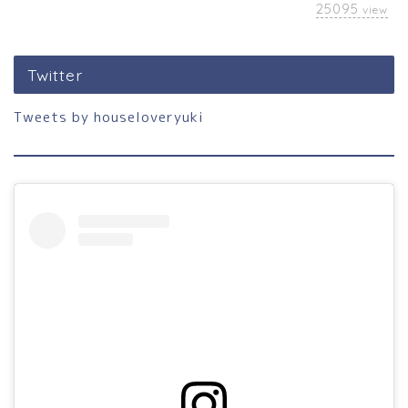
25095
view
Twitter
Tweets by houseloveryuki