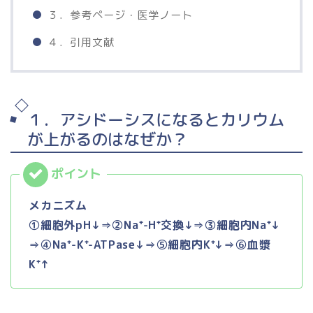
３．参考ページ・医学ノート
４．引用文献
１．アシドーシスになるとカリウム
が上がるのはなぜか？
メカニズム
①細胞外pH↓⇒②Na⁺-H⁺交換↓⇒③細胞内Na⁺↓
⇒④Na⁺-K⁺-ATPase↓⇒⑤細胞内K⁺↓⇒⑥血漿
K⁺↑