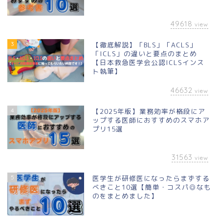
49618
view
3
【徹底解説】「BLS」「ACLS」
「ICLS」の違いと要点のまとめ
【日本救急医学会公認ICLSインス
ト執筆】
46632
view
4
【2025年版】業務効率が格段にア
ップする医師におすすめのスマホア
プリ15選
31563
view
5
医学生が研修医になったらまずする
べきこと10選【簡単・コスパ◎なも
のをまとめました】