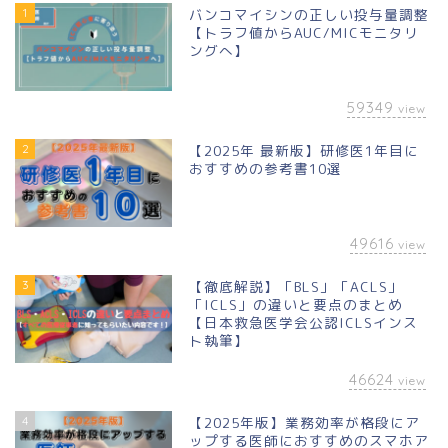
1
バンコマイシンの正しい投与量調整
【トラフ値からAUC/MICモニタリ
ングへ】
59349
view
2
【2025年 最新版】研修医1年目に
おすすめの参考書10選
49616
view
3
【徹底解説】「BLS」「ACLS」
「ICLS」の違いと要点のまとめ
【日本救急医学会公認ICLSインス
ト執筆】
46624
view
4
【2025年版】業務効率が格段にア
ップする医師におすすめのスマホア