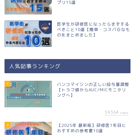
プリ15選
医学生が研修医になったらまずする
べきこと10選【簡単・コスパ◎なも
のをまとめました】
人気記事ランキング
1
バンコマイシンの正しい投与量調整
【トラフ値からAUC/MICモニタリ
ングへ】
59364
view
2
【2025年 最新版】研修医1年目に
おすすめの参考書10選