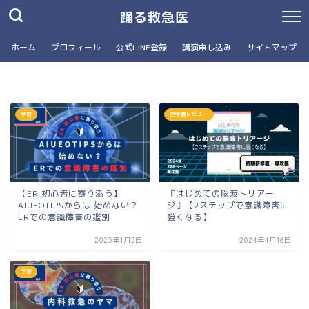
踊る救急医
ホーム
プロフィール
公式LINE登録
講演申し込み
サイトマップ
学習
医学書レビュー
【ER 初心者に寄り添う】
『はじめての脳波トリアー
AIUEOTIPSからは 始めない？
ジ』【2ステップで意識障害に
ERでの意識障害の鑑別
強くなる】
2025年1月5日
2024年4月16日
学習