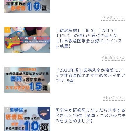
49628
view
3
【徹底解説】「BLS」「ACLS」
「ICLS」の違いと要点のまとめ
【日本救急医学会公認ICLSインス
ト執筆】
46653
view
4
【2025年版】業務効率が格段にア
ップする医師におすすめのスマホア
プリ15選
31571
view
5
医学生が研修医になったらまずする
べきこと10選【簡単・コスパ◎なも
のをまとめました】