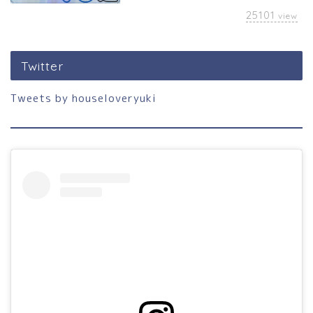
25101
view
Twitter
Tweets by houseloveryuki