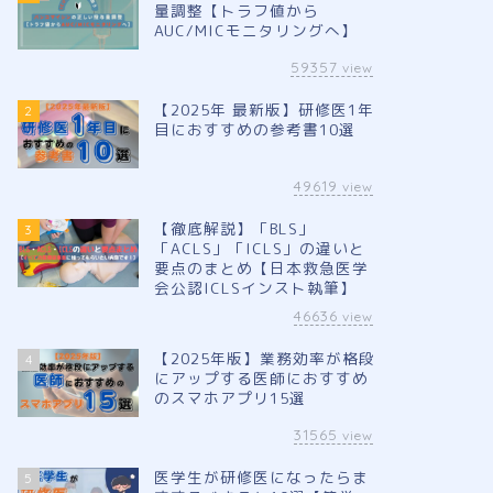
量調整【トラフ値から
AUC/MICモニタリングへ】
59357
view
【2025年 最新版】研修医1年
2
目におすすめの参考書10選
49619
view
【徹底解説】「BLS」
3
「ACLS」「ICLS」の違いと
要点のまとめ【日本救急医学
会公認ICLSインスト執筆】
46636
view
【2025年版】業務効率が格段
4
にアップする医師におすすめ
のスマホアプリ15選
31565
view
医学生が研修医になったらま
5