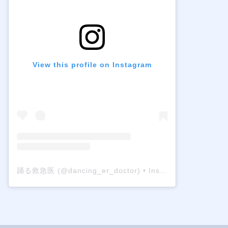
View this profile on Instagram
踊る救急医
(@
dancing_er_doctor
) • Instagram photos and videos