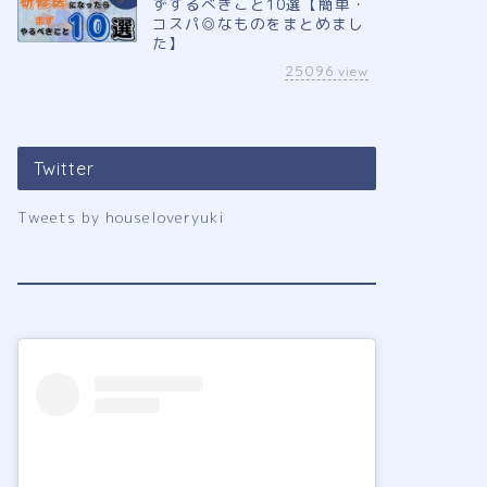
ずするべきこと10選【簡単・
コスパ◎なものをまとめまし
た】
25096
view
Twitter
Tweets by houseloveryuki