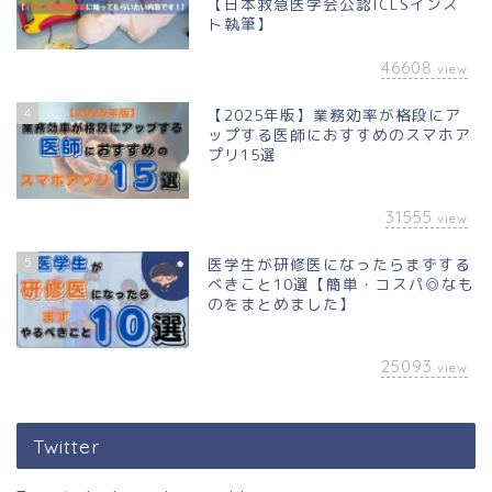
【日本救急医学会公認ICLSインス
ト執筆】
46608
view
4
【2025年版】業務効率が格段にア
ップする医師におすすめのスマホア
プリ15選
31555
view
5
医学生が研修医になったらまずする
べきこと10選【簡単・コスパ◎なも
のをまとめました】
25093
view
Twitter