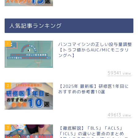
人気記事ランキング
1
バンコマイシンの正しい投与量調整
【トラフ値からAUC/MICモニタリ
ングへ】
59341
view
2
【2025年 最新版】研修医1年目に
おすすめの参考書10選
49613
view
3
【徹底解説】「BLS」「ACLS」
「ICLS」の違いと要点のまとめ