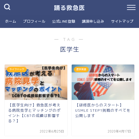
踊る救急医
ホーム
プロフィール
公式LINE登録
講演申し込み
サイトマップ
― TAG ―
医学生
ライフハック
医学英語
【医学生向け】救急医が考え
【研修医からのスタート】
る病院見学とマッチングのポ
USMLE STEP1挑戦のすべてを
イント【CBTの成績は影響す
公開します
る？】
2022年6月25日
2020年4月17日