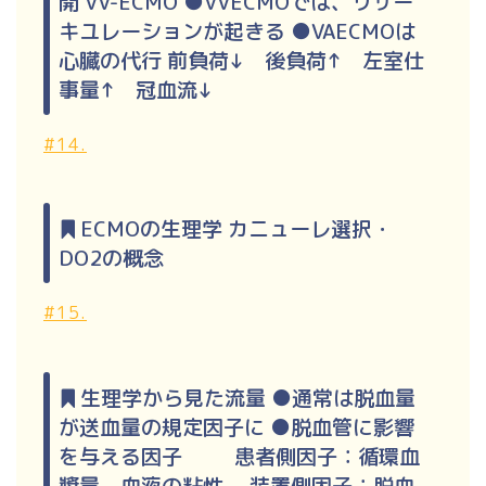
開 VV-ECMO ●VVECMOでは、リサー
キユレーションが起きる ●VAECMOは
心臓の代行 前負荷↓ 後負荷↑ 左室仕
事量↑ 冠血流↓
#14.
ECMOの生理学 カニューレ選択・
DO2の概念
#15.
生理学から見た流量 ●通常は脱血量
が送血量の規定因子に ●脱血管に影響
を与える因子 患者側因子：循環血
漿量、血液の粘性 装置側因子：脱血