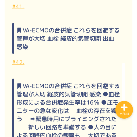
#41.
ホーム
VA-ECMOの合併症 これらを回避する
管理が大切 血栓 経皮的気管切開 出血
プロフィール
感染
公式LINE登録
#42.
講演申し込み
VA-ECMOの合併症 これらを回避する
管理が大切 経皮的気管切開 感染 ●血栓
形成による合併症発生率は16％ ●圧モ
ニターの急な変化は 血栓の存在を疑
MENU
う ⇒緊急時用にプライミングされた
新しい回路を準備する ●人の目に
よる回路内血栓の観察も 大切である