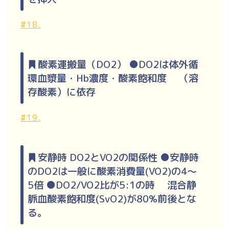
#18.
酸素運搬量（DO2） ●DO2は体外循
環血漿量・Hb濃度・酸素飽和度 （溶
存酸素）に依存
#19.
安静時 DO2とVO2の関係性 ●安静時
のDO2は一般に酸素消費量(VO2)の4～
5倍 ●DO2/VO2比が5:1の時 混合静
脈血酸素飽和度(SvO2)が80%前後とな
る。