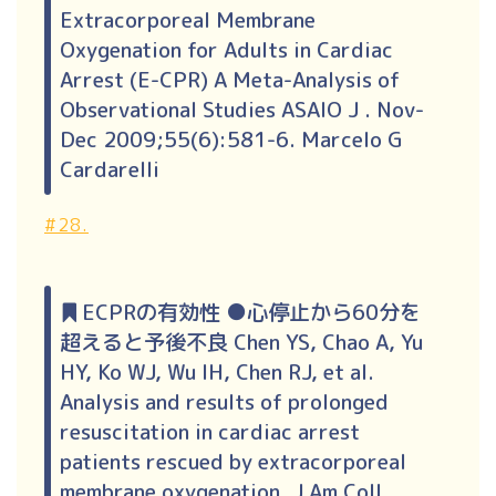
Extracorporeal Membrane
Oxygenation for Adults in Cardiac
Arrest (E-CPR) A Meta-Analysis of
Observational Studies ASAIO J . Nov-
Dec 2009;55(6):581-6. Marcelo G
Cardarelli
#28.
ECPRの有効性 ●心停止から60分を
超えると予後不良 Chen YS, Chao A, Yu
HY, Ko WJ, Wu IH, Chen RJ, et al.
Analysis and results of prolonged
resuscitation in cardiac arrest
patients rescued by extracorporeal
membrane oxygenation. J Am Coll