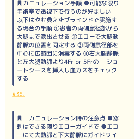
カニュレーション手順 ●可能な限り
手術室で透視下で行うのが好ましい
以下はやむ負えずブラインドで実施す
る場合の手順 ①患者の両側鼠径部から
大腿まで露出させる ②エコーで大腿動
静脈の位置を同定する ③両側鼠径部を
中心に広範囲に消毒する ④右大腿静脈
と左大腿動脈より4Fr or 5Frの ショ
ートシースを挿入し血ガスをチェック
する
#36.
カニュレーション時の注意点 ●穿
刺はできる限りエコーガイドで ●エコ
ーにて大動脈と下大静脈にガイドワイ