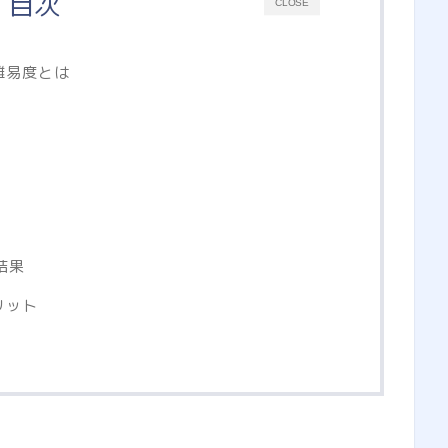
目次
CLOSE
難易度とは
結果
リット