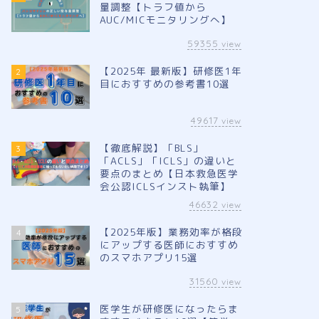
量調整【トラフ値から
AUC/MICモニタリングへ】
59355
view
【2025年 最新版】研修医1年
2
目におすすめの参考書10選
49617
view
【徹底解説】「BLS」
3
「ACLS」「ICLS」の違いと
要点のまとめ【日本救急医学
会公認ICLSインスト執筆】
46632
view
【2025年版】業務効率が格段
4
にアップする医師におすすめ
のスマホアプリ15選
31560
view
医学生が研修医になったらま
5