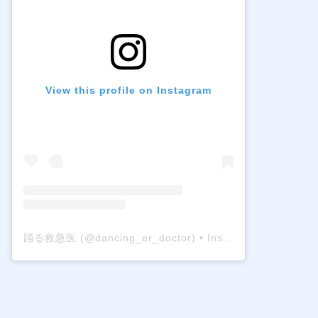
View this profile on Instagram
踊る救急医
(@
dancing_er_doctor
) • Instagram photos and videos