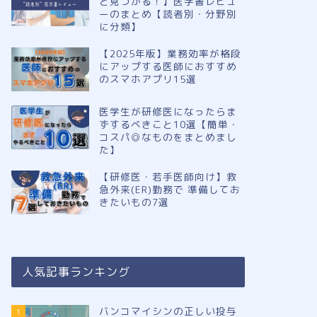
と見つかる！】医学書レビュ
ーのまとめ【読者別・分野別
に分類】
【2025年版】業務効率が格段
にアップする医師におすすめ
のスマホアプリ15選
医学生が研修医になったらま
ずするべきこと10選【簡単・
コスパ◎なものをまとめまし
た】
【研修医・若手医師向け】救
急外来(ER)勤務で 準備してお
きたいもの7選
人気記事ランキング
バンコマイシンの正しい投与
1