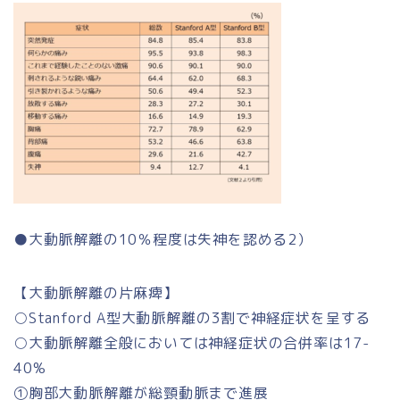
●大動脈解離の10％程度は失神を認める2）
【大動脈解離の片麻痺】
○Stanford A型大動脈解離の3割で神経症状を呈する
○大動脈解離全般においては神経症状の合併率は17-
40%
①胸部大動脈解離が総頸動脈まで進展