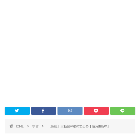
HOME
学習
【疾患】大動脈解離のまとめ【随時更新中】