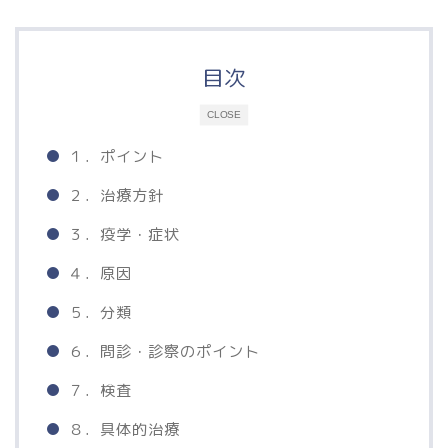
目次
CLOSE
１．ポイント
２．治療方針
３．疫学・症状
４．原因
５．分類
６．問診・診察のポイント
７．検査
８．具体的治療