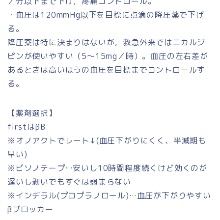
／分以下まで下げ，疼痛コントロール。
・血圧は120mmHg以下を目標に点滴の降圧薬で下げ
る。
降圧薬は特に決まりはないが，救急外来ではニカルジ
ピンが使いやすい（5～15mg／時）。血圧の左右差が
あるときは高いほうの血圧を目標までコントロールす
る。
【薬剤選択】
firstはβB
※オノアクトでレート↓(血圧下がりにくく、半減期も
早い)
※ビソノテープ…安いし10時間程度続くけど効くのが
遅いし剥いでもすぐは弱まらない
※インデラル(プロプラノロール)…血圧が下がりやすい
βブロッカー