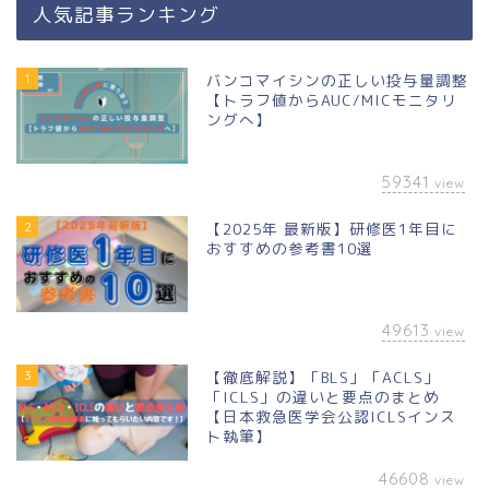
人気記事ランキング
1
バンコマイシンの正しい投与量調整
【トラフ値からAUC/MICモニタリ
ングへ】
59341
view
2
【2025年 最新版】研修医1年目に
おすすめの参考書10選
49613
view
3
【徹底解説】「BLS」「ACLS」
「ICLS」の違いと要点のまとめ
【日本救急医学会公認ICLSインス
ト執筆】
46608
view