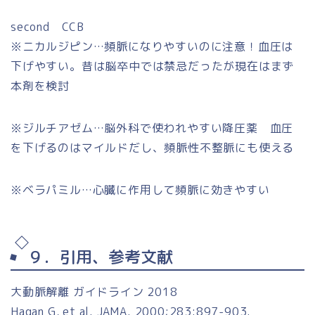
second CCB
※ニカルジピン…頻脈になりやすいのに注意！血圧は
下げやすい。昔は脳卒中では禁忌だったが現在はまず
本剤を検討
※ジルチアゼム…脳外科で使われやすい降圧薬 血圧
を下げるのはマイルドだし、頻脈性不整脈にも使える
※ベラパミル…心臓に作用して頻脈に効きやすい
９．引用、参考文献
大動脈解離 ガイドライン 2018
Hagan G, et al. JAMA. 2000;283:897-903.