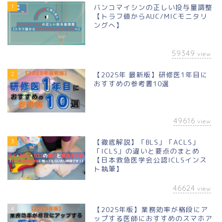
1
バンコマイシンの正しい投与量調整
【トラフ値からAUC/MICモニタリ
ングへ】
59349
view
2
【2025年 最新版】研修医1年目に
おすすめの参考書10選
49616
view
3
【徹底解説】「BLS」「ACLS」
「ICLS」の違いと要点のまとめ
【日本救急医学会公認ICLSインス
ト執筆】
46624
view
4
【2025年版】業務効率が格段にア
ップする医師におすすめのスマホア