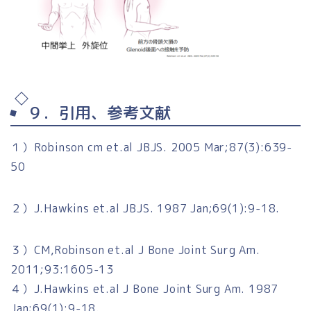
９．引用、参考文献
１）Robinson cm et.al JBJS. 2005 Mar;87(3):639-
50
２）J.Hawkins et.al JBJS. 1987 Jan;69(1):9-18.
３）CM,Robinson et.al J Bone Joint Surg Am.
2011;93:1605-13
４）J.Hawkins et.al J Bone Joint Surg Am. 1987
Jan;69(1):9-18.