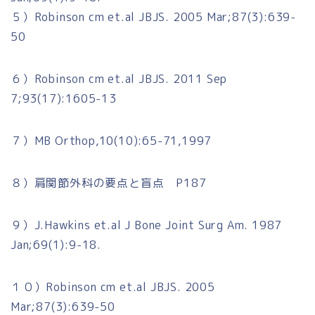
５）Robinson cm et.al JBJS. 2005 Mar;87(3):639-
50
６）Robinson cm et.al JBJS. 2011 Sep
7;93(17):1605-13
７）MB Orthop,10(10):65-71,1997
８）肩関節外科の要点と盲点 P187
９）J.Hawkins et.al J Bone Joint Surg Am. 1987
Jan;69(1):9-18.
１０）Robinson cm et.al JBJS. 2005
Mar;87(3):639-50