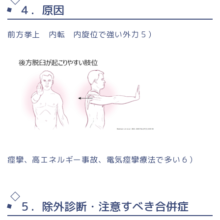
４．原因
前方挙上 内転 内旋位で強い外力５）
痙攣、高エネルギー事故、電気痙攣療法で多い６）
５．除外診断・注意すべき合併症