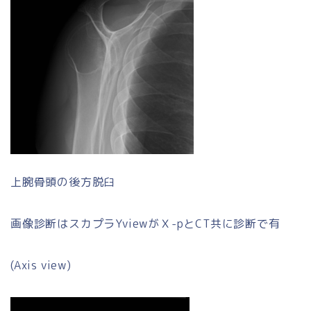
上腕骨頭の後方脱臼
画像診断はスカプラYviewがＸ-pとCT共に診断で有
(Axis view)