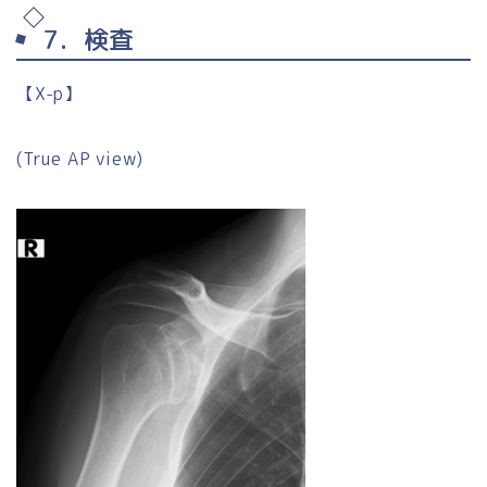
7．検査
【X-p】
(True AP view)