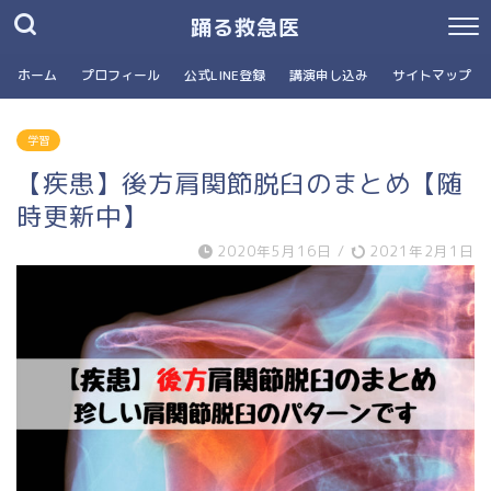
踊る救急医
ホーム
プロフィール
公式LINE登録
講演申し込み
サイトマップ
学習
【疾患】後方肩関節脱臼のまとめ【随
時更新中】
2020年5月16日
/
2021年2月1日