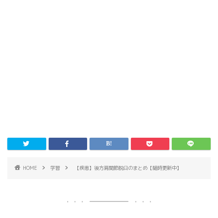
HOME
学習
【疾患】後方肩関節脱臼のまとめ【随時更新中】