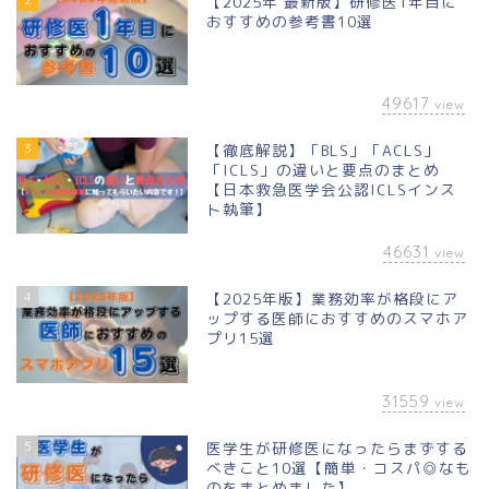
【2025年 最新版】研修医1年目に
おすすめの参考書10選
49617
view
3
【徹底解説】「BLS」「ACLS」
「ICLS」の違いと要点のまとめ
【日本救急医学会公認ICLSインス
ト執筆】
46631
view
4
【2025年版】業務効率が格段にア
ップする医師におすすめのスマホア
プリ15選
31559
view
5
医学生が研修医になったらまずする
べきこと10選【簡単・コスパ◎なも
のをまとめました】