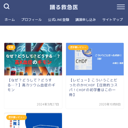
踊る救急医
ホーム
プロフィール
公式LINE登録
講演申し込み
サイトマップ
学習
医学書レビュー
【なぜ？どうして？どうす
【レビュー】こういうことだ
る…？】高カリウム血症のギ
ったのか!!CHDF【圧倒的コス
モン
パ！CHDFの初学書はこの一
冊】
2024年3月27日
2020年10月8日
医学書レビュー