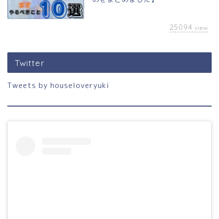
25094
view
Twitter
Tweets by houseloveryuki