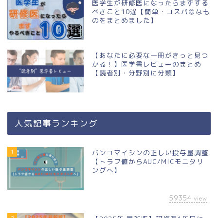
医学生が研修医になったらまずする
べきこと10選【簡単・コスパ◎なも
のをまとめました】
【あなたに必要な一冊がきっと見つ
かる！】医学書レビューのまとめ
【読者別・分野別に分類】
人気記事ランキング
1
バンコマイシンの正しい投与量調整
【トラフ値からAUC/MICモニタリ
ングへ】
59354
view
2