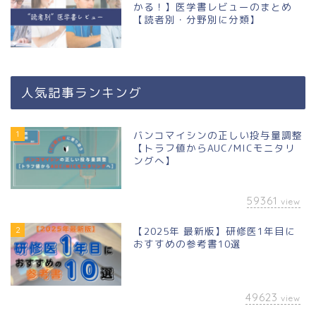
かる！】医学書レビューのまとめ
【読者別・分野別に分類】
人気記事ランキング
1
バンコマイシンの正しい投与量調整
【トラフ値からAUC/MICモニタリ
ングへ】
59361
view
2
【2025年 最新版】研修医1年目に
おすすめの参考書10選
49623
view