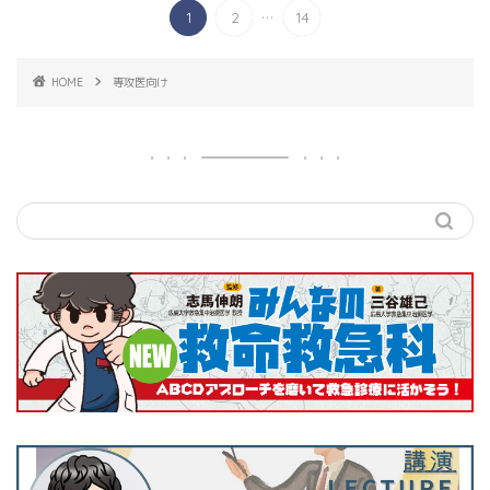
...
1
2
14
HOME
専攻医向け