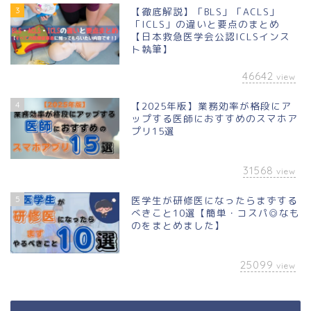
3
【徹底解説】「BLS」「ACLS」
「ICLS」の違いと要点のまとめ
【日本救急医学会公認ICLSインス
ト執筆】
46642
view
4
【2025年版】業務効率が格段にア
ップする医師におすすめのスマホア
プリ15選
31568
view
5
医学生が研修医になったらまずする
べきこと10選【簡単・コスパ◎なも
のをまとめました】
25099
view