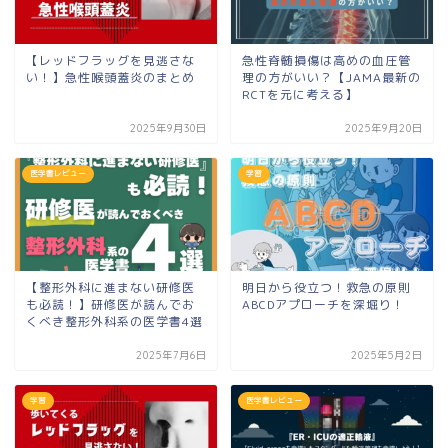
【レッドフラッグを見逃さな
急性脊髄損傷は高めの血圧管
い！】急性喉頭蓋炎のまとめ
理の方がいい？【JAMA最新の
RCTを元に考える】
2025年9月30日
2025年9月20日
医学書レビュー
学習
【整形外科に進まない研修医
明日から役立つ！救急の原則
も必読！】研修医が読んでお
ABCDアプローチを深堀り！
くべき整形外科系の医学書4選
2025年7月6日
2025年5月2日
学習
医学書レビュー