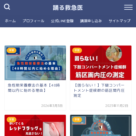
踊る救急医
ホーム
プロフィール
公式LINE登録
講演申し込み
サイトマップ
学習
学習
急性期栄養療法の基本【48時
【困らない！】下腿コンパー
間以内に始める理由】
トメント症候群の筋区間内圧
測定
2026年3月3日
2025年11月2日
学習
学習