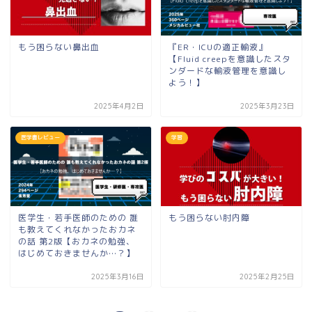
もう困らない鼻出血
『ER・ICUの適正輸液』
【Fluid creepを意識したスタ
ンダードな輸液管理を意識し
よう！】
2025年4月2日
2025年3月23日
医学書レビュー
学習
医学生・若手医師のための 誰
もう困らない肘内障
も教えてくれなかったおカネ
の話 第2版【おカネの勉強、
はじめておきませんか…？】
2025年3月16日
2025年2月25日