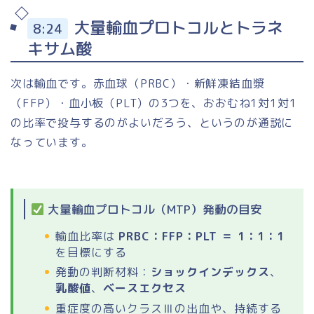
大量輸血プロトコルとトラネ
8:24
キサム酸
次は輸血です。赤血球（PRBC）・新鮮凍結血漿
（FFP）・血小板（PLT）の3つを、おおむね1対1対1
の比率で投与するのがよいだろう、というのが通説に
なっています。
大量輸血プロトコル（MTP）発動の目安
輸血比率は
PRBC：FFP：PLT ＝ 1：1：1
を目標にする
発動の判断材料：
ショックインデックス
、
乳酸値
、
ベースエクセス
重症度の高いクラスⅢの出血や、持続する