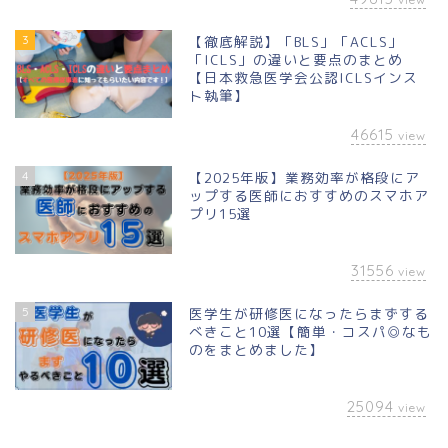
3
【徹底解説】「BLS」「ACLS」
「ICLS」の違いと要点のまとめ
【日本救急医学会公認ICLSインス
ト執筆】
46615
view
4
【2025年版】業務効率が格段にア
ップする医師におすすめのスマホア
プリ15選
31556
view
5
医学生が研修医になったらまずする
べきこと10選【簡単・コスパ◎なも
のをまとめました】
25094
view