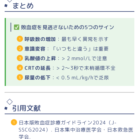
まとめ
敗血症を見逃さないための5つのサイン
呼吸数の増加
：最も早く異常を示す
意識変容
：「いつもと違う」は重要
乳酸値の上昇
：> 2 mmol/Lで注意
CRTの延長
：> 2〜3秒で末梢循環不全
尿量の低下
：< 0.5 mL/kg/hで乏尿
引用文献
日本版敗血症診療ガイドライン2024（J-
SSCG2024）. 日本集中治療医学会・日本救急医
学会.