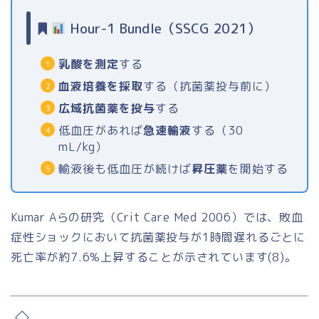
Hour-1 Bundle（SSCG 2021）
乳酸を測定
する
血液培養を採取
する（抗菌薬投与前に）
広域抗菌薬を投与
する
低血圧があれば
急速輸液
する（30
mL/kg）
輸液後も低血圧が続けば
昇圧薬
を開始する
Kumar Aらの研究（Crit Care Med 2006）では、敗血
症性ショックにおいて抗菌薬投与が1時間遅れるごとに
死亡率が約7.6%上昇することが示されています(8)。