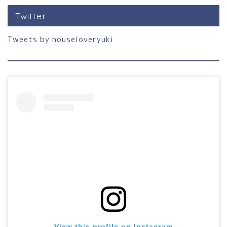
Twitter
Tweets by houseloveryuki
ホーム
View this profile on Instagram