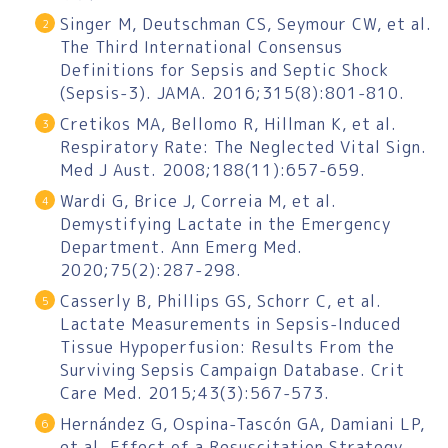
Singer M, Deutschman CS, Seymour CW, et al.
The Third International Consensus
Definitions for Sepsis and Septic Shock
(Sepsis-3). JAMA. 2016;315(8):801-810.
Cretikos MA, Bellomo R, Hillman K, et al.
Respiratory Rate: The Neglected Vital Sign.
Med J Aust. 2008;188(11):657-659.
Wardi G, Brice J, Correia M, et al.
Demystifying Lactate in the Emergency
Department. Ann Emerg Med.
2020;75(2):287-298.
Casserly B, Phillips GS, Schorr C, et al.
Lactate Measurements in Sepsis-Induced
Tissue Hypoperfusion: Results From the
Surviving Sepsis Campaign Database. Crit
Care Med. 2015;43(3):567-573.
Hernández G, Ospina-Tascón GA, Damiani LP,
et al. Effect of a Resuscitation Strategy