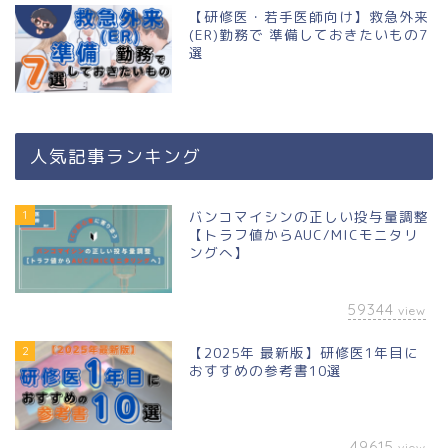
【研修医・若手医師向け】救急外来
(ER)勤務で 準備しておきたいもの7
選
人気記事ランキング
1
バンコマイシンの正しい投与量調整
【トラフ値からAUC/MICモニタリ
ングへ】
59344
view
2
【2025年 最新版】研修医1年目に
おすすめの参考書10選
49615
view