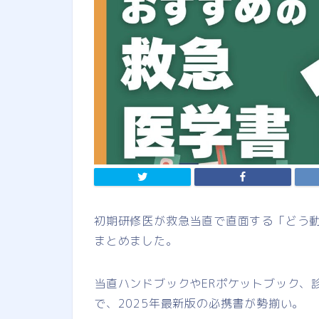
初期研修医が救急当直で直面する「どう動
まとめました。
当直ハンドブックやERポケットブック、
で、2025年最新版の必携書が勢揃い。