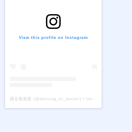
View this profile on Instagram
踊る救急医
(@
dancing_er_doctor
) • Instagram photos and videos