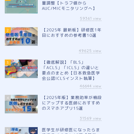
量調整【トラフ値から
AUC/MICモニタリングへ】
59361
view
【2025年 最新版】研修医1年
2
目におすすめの参考書10選
49625
view
【徹底解説】「BLS」
3
「ACLS」「ICLS」の違いと
要点のまとめ【日本救急医学
会公認ICLSインスト執筆】
46644
view
【2025年版】業務効率が格段
4
にアップする医師におすすめ
のスマホアプリ15選
31569
view
医学生が研修医になったらま
5