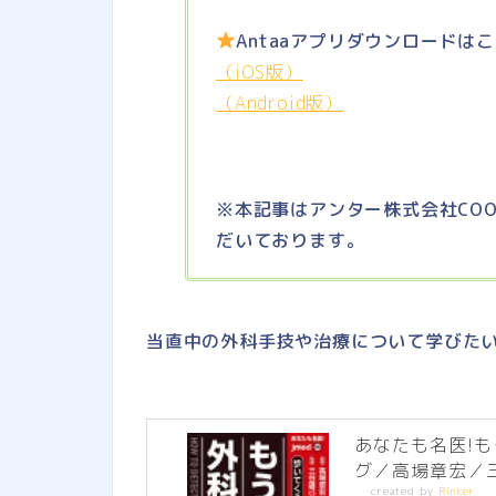
Antaaアプリダウンロードは
（iOS版）
（Android版）
※本記事はアンター株式会社CO
だいております。
当直中の外科手技や治療について学びた
あなたも名医!
グ／高場章宏／
created by
Rinker