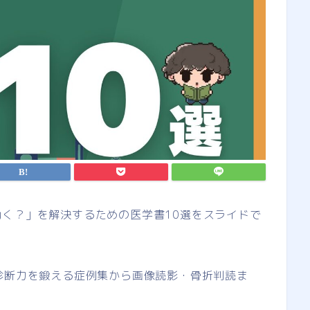
く？」を解決するための医学書10選をスライドで
診断力を鍛える症例集から画像読影・骨折判読ま