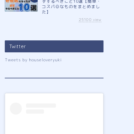
ずするべきこと10選【簡単・
コスパ◎なものをまとめまし
た】
25100
view
Twitter
Tweets by houseloveryuki