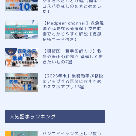
ずするべきこと10選【簡単・
コスパ◎なものをまとめまし
た】
【Medpeer channel】救急現
場で必要な気道確保手技を動
画でわかりやすく解説【登録
招待コード付き】
【研修医・若手医師向け】救
急外来(ER)勤務で 準備してお
きたいもの7選
【2025年版】業務効率が格段
にアップする医師におすすめ
のスマホアプリ15選
人気記事ランキング
バンコマイシンの正しい投与
1