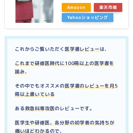
Amazon
楽天市場
Yahooショッピング
これからご覧いただく
医学書レビュー
は、
これまで研修医時代に100冊以上の医学書を
読み
、
その中でもオススメの
医学書のレビューを月5
冊以上書いている
ある
救急科専攻医
のレビューです。
医学生や研修医、各分野の初学者の気持ちが
痛いほどわかる
ので、