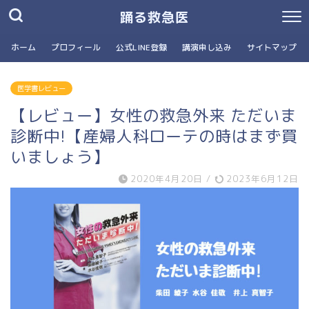
踊る救急医
ホーム
プロフィール
公式LINE登録
講演申し込み
サイトマップ
医学書レビュー
【レビュー】女性の救急外来 ただいま
診断中!【産婦人科ローテの時はまず買
いましょう】
2020年4月20日
/
2023年6月12日