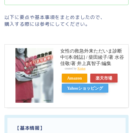
以下に要点や基本事項をまとめましたので、
購入する際には参考にしてください。
女性の救急外来ただいま診断
中![本/雑誌] / 柴田綾子/著 水谷
佳敬/著 井上真智子/編集
created by
Rinker
Amazon
楽天市場
Yahooショッピング
【基本情報】