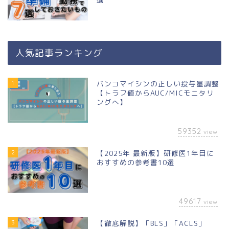
人気記事ランキング
1
バンコマイシンの正しい投与量調整
【トラフ値からAUC/MICモニタリ
ングへ】
59352
view
2
【2025年 最新版】研修医1年目に
おすすめの参考書10選
49617
view
3
【徹底解説】「BLS」「ACLS」