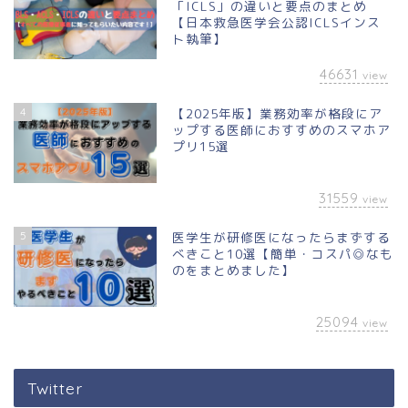
「ICLS」の違いと要点のまとめ
【日本救急医学会公認ICLSインス
ト執筆】
46631
view
4
【2025年版】業務効率が格段にア
ップする医師におすすめのスマホア
プリ15選
31559
view
5
医学生が研修医になったらまずする
べきこと10選【簡単・コスパ◎なも
のをまとめました】
25094
view
Twitter